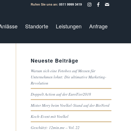
Rufen Sie uns an:
0511 9999 3419
Anlässe
Standorte
Leistungen
Anfrage
Neueste Beiträge
Warum sich eine Fotobox auf Messen für
Unternehmen lohnt: Die ultimative Marketing-
Revolution
Doppelt Action auf der EuroTier2018
Mister Mory beim Voelkel-Stand auf der BioNord
Koch-Event mit Voelkel
Geschützt: 12min.me – Vol. 22