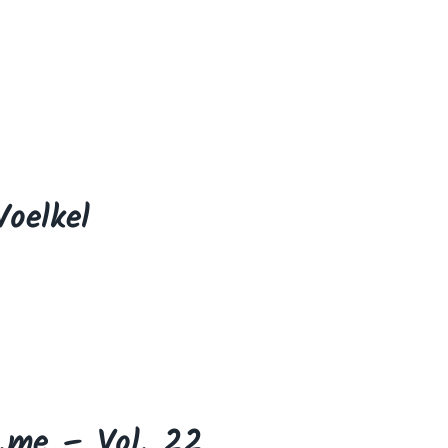
oelkel
.me – Vol. 22