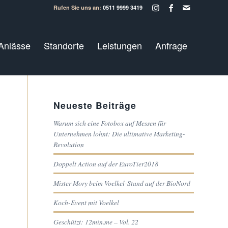
Rufen Sie uns an:
0511 9999 3419
Anlässe
Standorte
Leistungen
Anfrage
Neueste Beiträge
Warum sich eine Fotobox auf Messen für
Unternehmen lohnt: Die ultimative Marketing-
Revolution
Doppelt Action auf der EuroTier2018
Mister Mory beim Voelkel-Stand auf der BioNord
Koch-Event mit Voelkel
Geschützt: 12min.me – Vol. 22