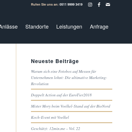
Rufen Sie uns an:
0511 9999 3419
Anlässe
Standorte
Leistungen
Anfrage
Neueste Beiträge
Warum sich eine Fotobox auf Messen für
Unternehmen lohnt: Die ultimative Marketing-
Revolution
Doppelt Action auf der EuroTier2018
Mister Mory beim Voelkel-Stand auf der BioNord
Koch-Event mit Voelkel
Geschützt: 12min.me – Vol. 22