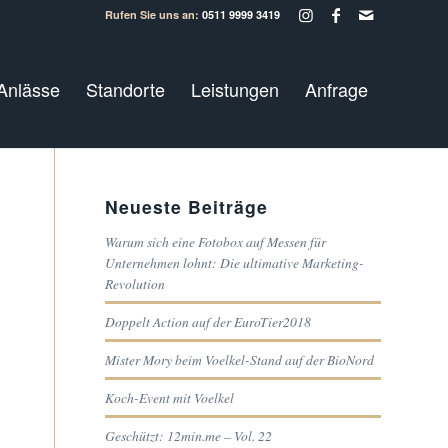
Rufen Sie uns an:
0511 9999 3419
Anlässe
Standorte
Leistungen
Anfrage
Neueste Beiträge
Warum sich eine Fotobox auf Messen für
Unternehmen lohnt: Die ultimative Marketing-
Revolution
Doppelt Action auf der EuroTier2018
Mister Mory beim Voelkel-Stand auf der BioNord
Koch-Event mit Voelkel
Geschützt: 12min.me – Vol. 22