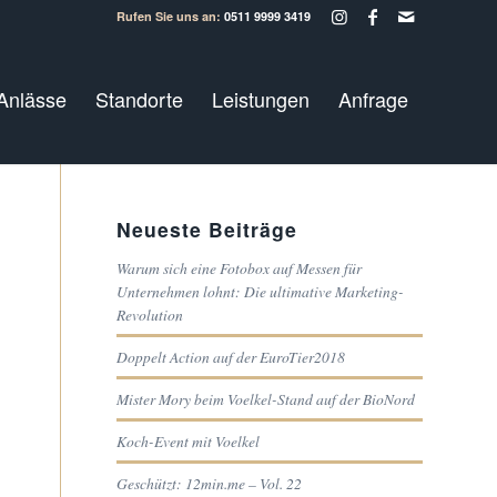
Rufen Sie uns an:
0511 9999 3419
Anlässe
Standorte
Leistungen
Anfrage
Neueste Beiträge
Warum sich eine Fotobox auf Messen für
Unternehmen lohnt: Die ultimative Marketing-
Revolution
Doppelt Action auf der EuroTier2018
Mister Mory beim Voelkel-Stand auf der BioNord
Koch-Event mit Voelkel
Geschützt: 12min.me – Vol. 22